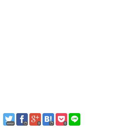
error
0
0