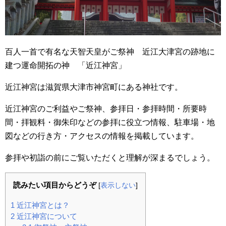
百人一首で有名な天智天皇がご祭神 近江大津宮の跡地に
建つ運命開拓の神 「近江神宮」
近江神宮は滋賀県大津市神宮町にある神社です。
近江神宮のご利益やご祭神、参拝日・参拝時間・所要時
間・拝観料・御朱印などの参拝に役立つ情報、駐車場・地
図などの行き方・アクセスの情報を掲載しています。
参拝や初詣の前にご覧いただくと理解が深まるでしょう。
読みたい項目からどうぞ
[
表示しない
]
1
近江神宮とは？
2
近江神宮について