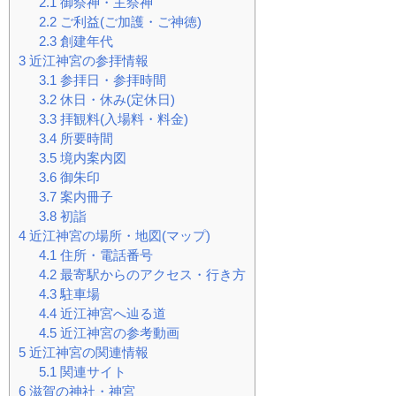
2.1
御祭神・主祭神
2.2
ご利益(ご加護・ご神徳)
2.3
創建年代
3
近江神宮の参拝情報
3.1
参拝日・参拝時間
3.2
休日・休み(定休日)
3.3
拝観料(入場料・料金)
3.4
所要時間
3.5
境内案内図
3.6
御朱印
3.7
案内冊子
3.8
初詣
4
近江神宮の場所・地図(マップ)
4.1
住所・電話番号
4.2
最寄駅からのアクセス・行き方
4.3
駐車場
4.4
近江神宮へ辿る道
4.5
近江神宮の参考動画
5
近江神宮の関連情報
5.1
関連サイト
6
滋賀の神社・神宮