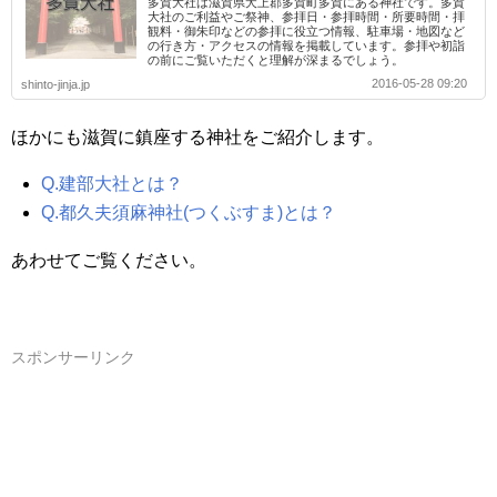
多賀大社は滋賀県犬上郡多賀町多賀にある神社です。多賀
大社のご利益やご祭神、参拝日・参拝時間・所要時間・拝
観料・御朱印などの参拝に役立つ情報、駐車場・地図など
の行き方・アクセスの情報を掲載しています。参拝や初詣
の前にご覧いただくと理解が深まるでしょう。
2016-05-28 09:20
shinto-jinja.jp
ほかにも滋賀に鎮座する神社をご紹介します。
Q.建部大社とは？
Q.都久夫須麻神社(つくぶすま)とは？
あわせてご覧ください。
スポンサーリンク