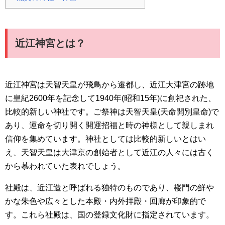
近江神宮とは？
近江神宮は天智天皇が飛鳥から遷都し、近江大津宮の跡地
に皇紀2600年を記念して1940年(昭和15年)に創祀された、
比較的新しい神社です。ご祭神は天智天皇(天命開別皇命)で
あり、運命を切り開く開運招福と時の神様として親しまれ
信仰を集めています。神社としては比較的新しいとはい
え、天智天皇は大津京の創始者として近江の人々には古く
から慕われていた表れでしょう。
社殿は、近江造と呼ばれる独特のものであり、楼門の鮮や
かな朱色や広々とした本殿・内外拝殿・回廊が印象的で
す。これら社殿は、国の登録文化財に指定されています。