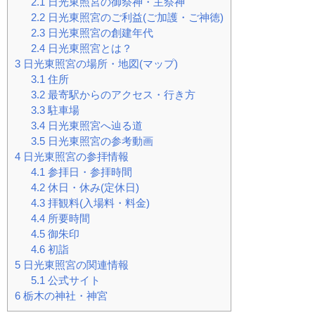
2.1
日光東照宮の御祭神・主祭神
2.2
日光東照宮のご利益(ご加護・ご神徳)
2.3
日光東照宮の創建年代
2.4
日光東照宮とは？
3
日光東照宮の場所・地図(マップ)
3.1
住所
3.2
最寄駅からのアクセス・行き方
3.3
駐車場
3.4
日光東照宮へ辿る道
3.5
日光東照宮の参考動画
4
日光東照宮の参拝情報
4.1
参拝日・参拝時間
4.2
休日・休み(定休日)
4.3
拝観料(入場料・料金)
4.4
所要時間
4.5
御朱印
4.6
初詣
5
日光東照宮の関連情報
5.1
公式サイト
6
栃木の神社・神宮