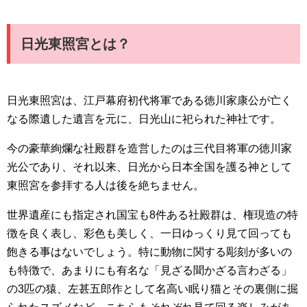
日光東照宮とは？
日光東照宮は、江戸幕府初代将軍である徳川家康公が亡く
なる際遺した遺言を元に、日光山に祀られた神社です。
今の豪華絢爛な社殿群を造営したのは三代目将軍の徳川家
光公であり、それ以来、日光から日本全国を護る神として
東照宮を参拝する人は後を絶ちません。
世界遺産にも指定され国宝も8件ある社殿群は、権現造の特
徴を良く表し、彩色も美しく、一日ゆっくり見て回っても
飽きる事はないでしょう。特に動物に関する彫刻が多いの
も特徴で、あまりにも有名な「見ざる聞かざる言わざる」
の3匹の猿、左甚五郎作として名高い眠り猫とその裏側に掘