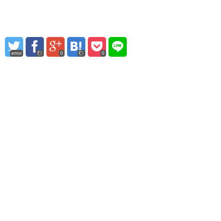
error
0
0