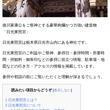
徳川家康公をご祭神とする豪華絢爛かつ力強い建造物
「日光東照宮」
日光東照宮は栃木県日光市山内にある神社です。
日光東照宮のご利益やご祭神、参拝日・参拝時間・所要時
間・拝観料・御朱印などの参拝に役立つ情報、駐車場・地
図などの行き方・アクセスの情報を掲載しています。
参拝や初詣の前にご覧いただくと理解が深まるでしょう。
読みたい項目からどうぞ
[
表示しない
]
1
日光東照宮とは？
2
日光東照宮について