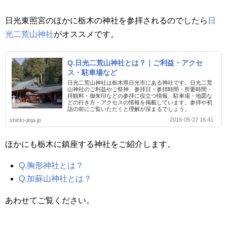
日光東照宮のほかに栃木の神社を参拝されるのでしたら
日
光二荒山神社
がオススメです。
Q.日光二荒山神社とは？｜ご利益・アクセ
ス・駐車場など
日光二荒山神社は栃木県日光市にある神社です。日光二荒
山神社のご利益やご祭神、参拝日・参拝時間・所要時間・
拝観料・御朱印などの参拝に役立つ情報、駐車場・地図な
どの行き方・アクセスの情報を掲載しています。参拝や初
詣の前にご覧いただくと理解が深まるでしょう。
2016-05-27 16:41
shinto-jinja.jp
ほかにも栃木に鎮座する神社をご紹介します。
Q.胸形神社とは？
Q.加蘇山神社とは？
あわせてご覧ください。