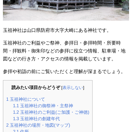
玉祖神社は山口県防府市大字大崎にある神社です。
玉祖神社のご利益やご祭神、参拝日・参拝時間・所要時
間・拝観料・御朱印などの参拝に役立つ情報、駐車場・地
図などの行き方・アクセスの情報を掲載しています。
参拝や初詣の前にご覧いただくと理解が深まるでしょう。
読みたい項目からどうぞ
[
表示しない
]
1
玉祖神社について
1.1
玉祖神社の御祭神・主祭神
1.2
玉祖神社のご利益(ご加護・ご神徳)
1.3
玉祖神社の創建年代
2
玉祖神社の場所・地図(マップ)
2.1
住所