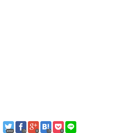
error
0
0