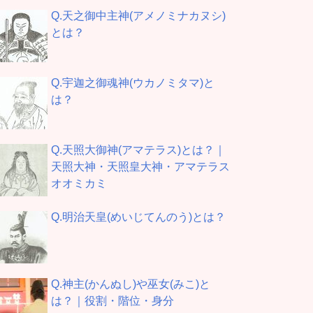
Q.天之御中主神(アメノミナカヌシ)
とは？
Q.宇迦之御魂神(ウカノミタマ)と
は？
Q.天照大御神(アマテラス)とは？｜
天照大神・天照皇大神・アマテラス
オオミカミ
Q.明治天皇(めいじてんのう)とは？
Q.神主(かんぬし)や巫女(みこ)と
は？｜役割・階位・身分