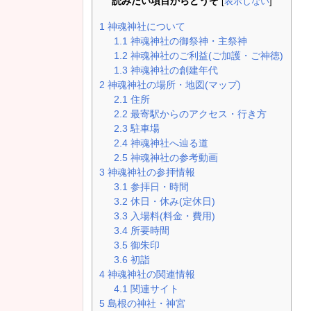
読みたい項目からどうぞ
[
表示しない
]
1
神魂神社について
1.1
神魂神社の御祭神・主祭神
1.2
神魂神社のご利益(ご加護・ご神徳)
1.3
神魂神社の創建年代
2
神魂神社の場所・地図(マップ)
2.1
住所
2.2
最寄駅からのアクセス・行き方
2.3
駐車場
2.4
神魂神社へ辿る道
2.5
神魂神社の参考動画
3
神魂神社の参拝情報
3.1
参拝日・時間
3.2
休日・休み(定休日)
3.3
入場料(料金・費用)
3.4
所要時間
3.5
御朱印
3.6
初詣
4
神魂神社の関連情報
4.1
関連サイト
5
島根の神社・神宮