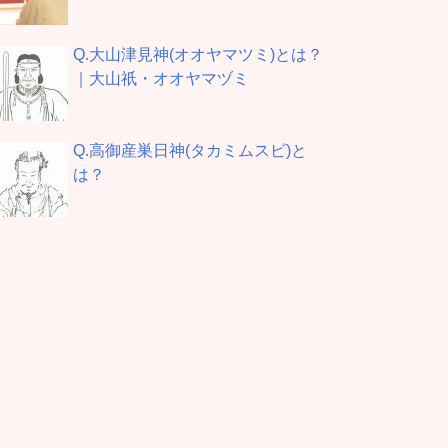
Q.大山津見神(オオヤマツミ)とは？
｜大山祇・オオヤマヅミ
Q.高御産巣日神(タカミムスビ)と
は？