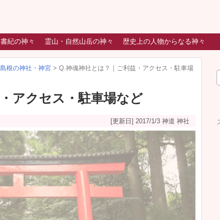
本書紀の神々
霊山・自然山岳の神々
歴史上の人物からなる神々
島根の神社・神宮
>
Q.神魂神社とは？｜ご利益・アクセス・駐車場
益・アクセス・駐車場など
[更新日] 2017/1/3
神道 神社