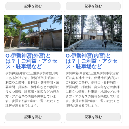
記事を読む
記事を読む
Q.伊勢神宮(外宮)と
Q.伊勢神宮(内宮)と
は？｜ご利益・アクセ
は？｜ご利益・アクセ
ス・駐車場など
ス・駐車場など
伊勢神宮(外宮)は三重県伊勢市豊川町
伊勢神宮(内宮)は三重県伊勢市宇治館
にある神社です。伊勢神宮(外宮)のご
町にある神社です。伊勢神宮(内宮)の
利益やご祭神、参拝日・参拝時間・所
ご利益やご祭神、参拝日・参拝時間・
要時間・拝観料・御朱印などの参拝に
所要時間・拝観料・御朱印などの参拝
役立つ情報、駐車場・地図などの行き
に役立つ情報、駐車場・地図などの行
方・アクセスの情報を掲載していま
き方・アクセスの情報を掲載していま
す。参拝や初詣の前にご覧いただくと
す。参拝や初詣の前にご覧いただくと
理解が深まるでしょう。
理解が深まるでしょう。
記事を読む
記事を読む