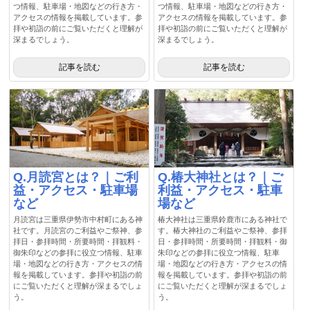
つ情報、駐車場・地図などの行き方・
つ情報、駐車場・地図などの行き方・
アクセスの情報を掲載しています。参
アクセスの情報を掲載しています。参
拝や初詣の前にご覧いただくと理解が
拝や初詣の前にご覧いただくと理解が
深まるでしょう。
深まるでしょう。
記事を読む
記事を読む
Q.月読宮とは？｜ご利
Q.椿大神社とは？｜ご
益・アクセス・駐車場
利益・アクセス・駐車
など
場など
月読宮は三重県伊勢市中村町にある神
椿大神社は三重県鈴鹿市にある神社で
社です。月読宮のご利益やご祭神、参
す。椿大神社のご利益やご祭神、参拝
拝日・参拝時間・所要時間・拝観料・
日・参拝時間・所要時間・拝観料・御
御朱印などの参拝に役立つ情報、駐車
朱印などの参拝に役立つ情報、駐車
場・地図などの行き方・アクセスの情
場・地図などの行き方・アクセスの情
報を掲載しています。参拝や初詣の前
報を掲載しています。参拝や初詣の前
にご覧いただくと理解が深まるでしょ
にご覧いただくと理解が深まるでしょ
う。
う。