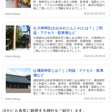
料・御朱印などの参拝に役立つ情報、駐車場・地図などの
行き方・アクセスの情報を掲載しています。参拝や初詣の
前にご覧いただくと理解が深まるでしょう。
2016-05-28 09:21
shinto-jinja.jp
Q.大神神社(おおみわじんじゃ)とは？｜ご利
益・アクセス・駐車場など
大神神社は奈良県桜井市三輪にある神社です。大神神社の
ご利益やご祭神、参拝日・参拝時間・所要時間・拝観料・
御朱印などの参拝に役立つ情報、駐車場・地図などの行き
方・アクセスの情報を掲載しています。参拝や初詣の前に
ご覧いただくと理解が深まるでしょう。
2016-05-28 09:22
shinto-jinja.jp
Q.橿原神宮とは？｜ご利益・アクセス・駐車
場など
橿原神宮は奈良県橿原市久米町にある神社です。橿原神宮
のご利益やご祭神、参拝日・参拝時間・所要時間・拝観
料・御朱印などの参拝に役立つ情報、駐車場・地図などの
行き方・アクセスの情報を掲載しています。参拝や初詣の
前にご覧いただくと理解が深まるでしょう。
2016-07-03 19:51
shinto-jinja.jp
ほかにも奈良に鎮座する神社をご紹介します。