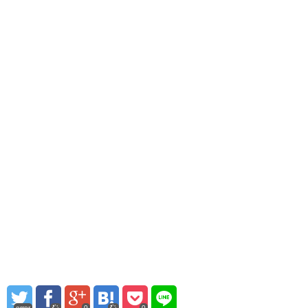
error
0
0