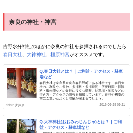
奈良の神社・神宮
吉野水分神社のほかに奈良の神社を参拝されるのでしたら
春日大社
、
大神神社
、
橿原神宮
がオススメです。
Q.春日大社とは？｜ご利益・アクセス・駐車
場など
春日大社は奈良県奈良市春日野町にある神社です。春日大
社のご利益やご祭神、参拝日・参拝時間・所要時間・拝観
料・御朱印などの参拝に役立つ情報、駐車場・地図などの
行き方・アクセスの情報を掲載しています。参拝や初詣の
前にご覧いただくと理解が深まるでしょう。
2016-05-28 09:21
shinto-jinja.jp
Q.大神神社(おおみわじんじゃ)とは？｜ご利
益・アクセス・駐車場など