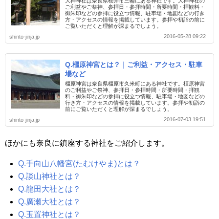
大神神社は奈良県桜井市三輪にある神社です。大神神社の
ご利益やご祭神、参拝日・参拝時間・所要時間・拝観料・
御朱印などの参拝に役立つ情報、駐車場・地図などの行き
方・アクセスの情報を掲載しています。参拝や初詣の前に
ご覧いただくと理解が深まるでしょう。
2016-05-28 09:22
shinto-jinja.jp
Q.橿原神宮とは？｜ご利益・アクセス・駐車
場など
橿原神宮は奈良県橿原市久米町にある神社です。橿原神宮
のご利益やご祭神、参拝日・参拝時間・所要時間・拝観
料・御朱印などの参拝に役立つ情報、駐車場・地図などの
行き方・アクセスの情報を掲載しています。参拝や初詣の
前にご覧いただくと理解が深まるでしょう。
2016-07-03 19:51
shinto-jinja.jp
ほかにも奈良に鎮座する神社をご紹介します。
Q.手向山八幡宮(たむけやま)とは？
Q.談山神社とは？
Q.龍田大社とは？
Q.廣瀬大社とは？
Q.玉置神社とは？