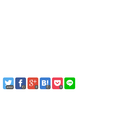
error
0
0