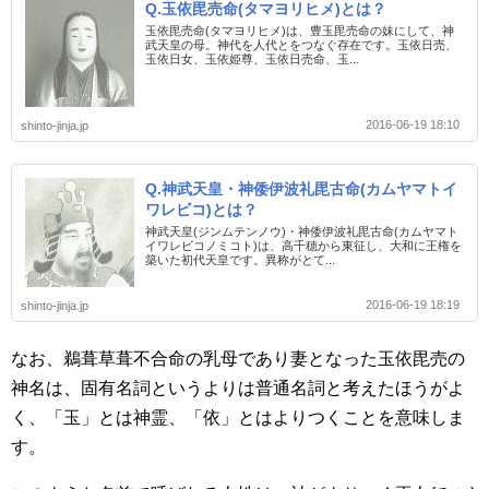
Q.玉依毘売命(タマヨリヒメ)とは？
玉依毘売命(タマヨリヒメ)は、豊玉毘売命の妹にして、神
武天皇の母。神代を人代とをつなぐ存在です。玉依日売、
玉依日女、玉依姫尊、玉依日売命、玉...
2016-06-19 18:10
shinto-jinja.jp
Q.神武天皇・神倭伊波礼毘古命(カムヤマトイ
ワレビコ)とは？
神武天皇(ジンムテンノウ)・神倭伊波礼毘古命(カムヤマト
イワレビコノミコト)は、高千穂から東征し、大和に王権を
築いた初代天皇です。異称がとて...
2016-06-19 18:19
shinto-jinja.jp
なお、鵜葺草葺不合命の乳母であり妻となった玉依毘売の
神名は、固有名詞というよりは普通名詞と考えたほうがよ
く、「玉」とは神霊、「依」とはよりつくことを意味しま
す。