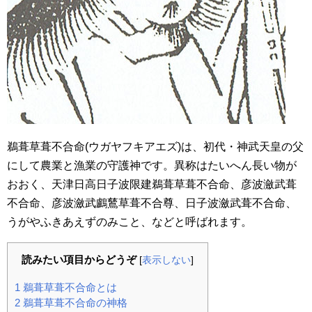
鵜葺草葺不合命(ウガヤフキアエズ)は、初代・神武天皇の父
にして農業と漁業の守護神です。異称はたいへん長い物が
おおく、天津日高日子波限建鵜葺草葺不合命、彦波瀲武葺
不合命、彦波瀲武鸕鶿草葺不合尊、日子波瀲武葺不合命、
うがやふきあえずのみこと、などと呼ばれます。
読みたい項目からどうぞ
[
表示しない
]
1
鵜葺草葺不合命とは
2
鵜葺草葺不合命の神格