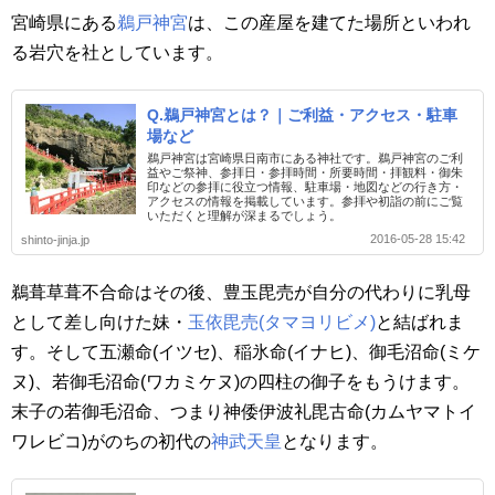
宮崎県にある
鵜戸神宮
は、この産屋を建てた場所といわれ
る岩穴を社としています。
Q.鵜戸神宮とは？｜ご利益・アクセス・駐車
場など
鵜戸神宮は宮崎県日南市にある神社です。鵜戸神宮のご利
益やご祭神、参拝日・参拝時間・所要時間・拝観料・御朱
印などの参拝に役立つ情報、駐車場・地図などの行き方・
アクセスの情報を掲載しています。参拝や初詣の前にご覧
いただくと理解が深まるでしょう。
2016-05-28 15:42
shinto-jinja.jp
鵜葺草葺不合命はその後、豊玉毘売が自分の代わりに乳母
として差し向けた妹・
玉依毘売(タマヨリビメ)
と結ばれま
す。そして五瀬命(イツセ)、稲氷命(イナヒ)、御毛沼命(ミケ
ヌ)、若御毛沼命(ワカミケヌ)の四柱の御子をもうけます。
末子の若御毛沼命、つまり神倭伊波礼毘古命(カムヤマトイ
ワレビコ)がのちの初代の
神武天皇
となります。