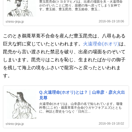
豊玉毘売命(トヨタマヒメ)は、出産の場面を夫・火遠理命
がのぞいたことに怒り、故郷の海へ戻ってしまう女神で
す。豊玉姫、豊玉毘売、豊玉姫命、豊玉...
2016-06-19 18:06
shinto-jinja.jp
このとき鵜葺草葺不合命を産んだ豊玉毘売は、八尋もある
巨大な鰐に変じていたといわれます。
火遠理命(ホオリ)
は、
毘売から言い渡された禁忌を破り、出産の場面をのぞいて
しまいます。毘売りはこれを恥じ、生まれたばかりの御子
を残して海上の境をふさいで龍宮へと戻ったといわれま
す。
Q.火遠理命(ホオリ)とは？｜山幸彦・彦火火出
見尊
火遠理命(ホオリ)は、山幸彦の名で知られています。瓊瓊
杵尊(ニニギ)・鵜葺草葺不合命(ウガヤフキアエズ)ととも
に、神話と歴史をつなぐ「日向三...
2016-06-19 18:02
shinto-jinja.jp