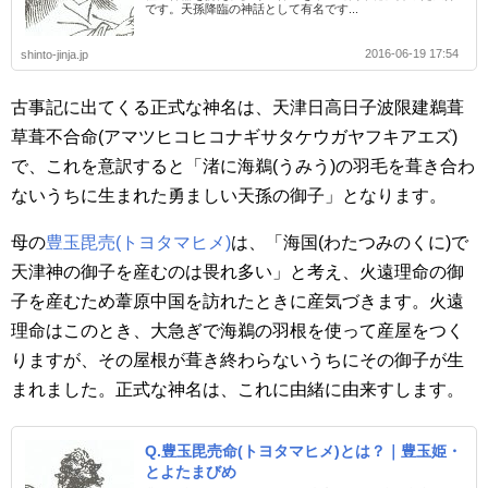
です。天孫降臨の神話として有名です...
2016-06-19 17:54
shinto-jinja.jp
古事記に出てくる正式な神名は、天津日高日子波限建鵜葺
草葺不合命(アマツヒコヒコナギサタケウガヤフキアエズ)
で、これを意訳すると「渚に海鵜(うみう)の羽毛を葺き合わ
ないうちに生まれた勇ましい天孫の御子」となります。
母の
豊玉毘売(トヨタマヒメ)
は、「海国(わたつみのくに)で
天津神の御子を産むのは畏れ多い」と考え、火遠理命の御
子を産むため葦原中国を訪れたときに産気づきます。火遠
理命はこのとき、大急ぎで海鵜の羽根を使って産屋をつく
りますが、その屋根が葺き終わらないうちにその御子が生
まれました。正式な神名は、これに由緒に由来すします。
Q.豊玉毘売命(トヨタマヒメ)とは？｜豊玉姫・
とよたまびめ