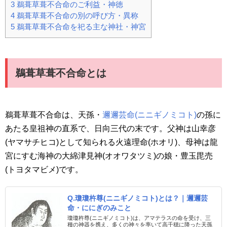
3
鵜葺草葺不合命のご利益・神徳
4
鵜葺草葺不合命の別の呼び方・異称
5
鵜葺草葺不合命を祀る主な神社・神宮
鵜葺草葺不合命とは
鵜葺草葺不合命は、天孫・
邇邇芸命(ニニギノミコト)
の孫に
あたる皇祖神の直系で、日向三代の末です。父神は山幸彦
(ヤマサチヒコ)として知られる火遠理命(ホオリ)、母神は龍
宮にすむ海神の大綿津見神(オオワタツミ)の娘・豊玉毘売
(トヨタマビメ)です。
Q.瓊瓊杵尊(ニニギノミコト)とは？｜邇邇芸
命・ににぎのみこと
瓊瓊杵尊(ニニギノミコト)は、アマテラスの命を受け、三
種の神器を携え、多くの神々を率いて高千穂に降った天孫