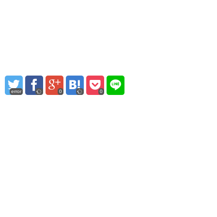
error
0
0