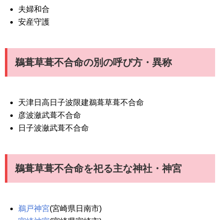
夫婦和合
安産守護
鵜葺草葺不合命の別の呼び方・異称
天津日高日子波限建鵜葺草葺不合命
彦波瀲武葺不合命
日子波瀲武葺不合命
鵜葺草葺不合命を祀る主な神社・神宮
鵜戸神宮
(宮崎県日南市)