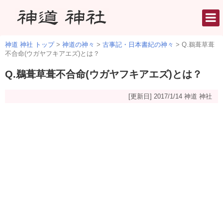
神道 神社 トップ
>
神道の神々
>
古事記・日本書紀の神々
>
Q.鵜葺草葺
不合命(ウガヤフキアエズ)とは？
Q.鵜葺草葺不合命(ウガヤフキアエズ)とは？
[更新日] 2017/1/14
神道 神社