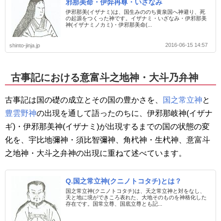
邪那美命・伊弉冉尊・いざなみ
伊邪那美(イザナミ)は、国生みののち黄泉国へ神避り、死
の起源をつくった神です。イザナミ・いざなみ・伊邪那美
神(イザナミノカミ)・伊邪那美命(...
2016-06-15 14:57
shinto-jinja.jp
古事記における意富斗之地神・大斗乃弁神
古事記は国の礎の成立とその国の豊かさを、
国之常立神
と
豊雲野神
の出現を通して語ったのちに、伊邪那岐神(イザナ
ギ)・伊邪那美神(イザナミ)が出現するまでの国の状態の変
化を、宇比地彌神・須比智彌神、角杙神・生杙神、意富斗
之地神・大斗之弁神の出現に重ねて述べています。
Q.国之常立神(クニノトコタチ)とは？
国之常立神(クニノトコタチ)は、天之常立神と対をなし、
天と地に境ができころ表れた、大地そのものを神格化した
存在です。国常立尊、国底立尊とも記...