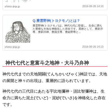
2016-06-26 14:10
shinto-jinja.jp
Q.豊雲野神(トヨクモノ)とは？
豊雲野神(トヨクモノ)は、神代七代に登場し、生命に満ち
た豊穣な大地を神格化した存在です。異称として、豊斟渟
尊、豊斟渟神、豊国主尊、豊組野尊と...
2016-06-26 14:13
shinto-jinja.jp
神代七代と意富斗之地神・大斗乃弁神
神代七代までの天地開闢(てんちかいびゃく)神話では、天地
の展開と神々の出現は、重層的に語られています。
神代七代の三代目にあたる宇比地彌神・須比智彌神は、生
命力に満ちた泥土(でいど)・泥砂(でいさ)を神格化した存在
です。