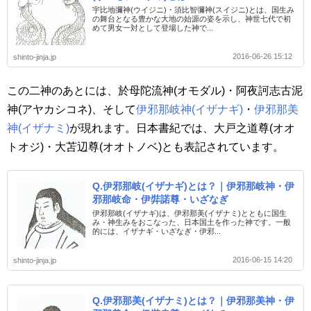
宇比地彌神(ウイジニ)・須比智彌神(スイジニ)とは、国生み
の舞台となる豊かな大地の始源の姿を示し、神世七代で初
めて男女一対として登場した神で...
2016-06-26 15:12
shinto-jinja.jp
この二神のあとには、於母陀流神(オモダル)・阿夜訶志古泥
神(アヤカシコネ)、そして
伊邪那岐神(イザナギ)
・
伊邪那美
神(イザナミ)
が現れます。日本書紀では、大戸之道尊(オオ
トオジ)・大苫辺尊(オオトノベ)とも表記されています。
Q.伊邪那岐(イザナギ)とは？｜伊邪那岐神・伊
邪那岐命・伊弉諾尊・いざなぎ
伊邪那岐(イザナギ)は、伊邪那美(イザナミ)とともに国生
み・神生みをおこなった、日本国土を作った神です。一般
的には、イザナギ・いざなぎ・伊邪...
2016-06-15 14:20
shinto-jinja.jp
Q.伊邪那美(イザナミ)とは？｜伊邪那美神・伊