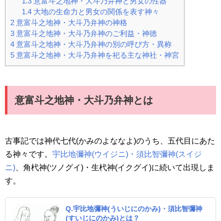
1.3
意富斗之地神・大斗乃弁神と男女の性器
1.4
大地の生命力と男女の関係を表す神々
2
意富斗之地神・大斗乃弁神の神格
3
意富斗之地神・大斗乃弁神のご利益・神徳
4
意富斗之地神・大斗乃弁神の別の呼び方・異称
5
意富斗之地神・大斗乃弁神を祀る主な神社・神宮
意富斗之地神・大斗乃弁神とは
古事記では神代七代(かみのよななよ)のうち、五代目にあた
る神々です。
宇比地彌神(ウイジニ)・須比智彌神(スイジ
ニ)
、角杙神(ツノグイ)・生杙神(イクグイ)に続いて出現しま
す。
Q.宇比地彌神(ういじにのかみ)・須比智彌神
(すいじにのかみ)とは？