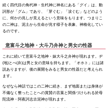
続く四代目の角杙神・生杙神に神名にある「グイ」は、動
詞形が「グム」であり、「芽ぐむ」「涙ぐむ」などのよう
に、何かの兆しが見えるという意味をもります。つまりこ
の二神は、泥土から生命が兆す様子を表象、神格化してい
るのです。
意富斗之地神・大斗乃弁神と男女の性器
これに続いて意富斗之地神・妹大斗之弁神が現れます。ヂ
(地)とべ(弁)は男と女の意味を持ちます。「オホト」には諸
説ありますが、後の展開をみると男女の性器だと考えられ
ます。
なぜなら神話ではこの二神に続き、まず地面または身体が
不備なく整ったことへの賞賛の言葉と関係づけられる於母
陀流神・阿夜訶志古泥神が現れます。