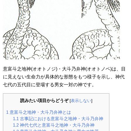
意富斗之地神(オオトノジ)・大斗乃弁神(オオトノベ)は、目
に見えない生命力が具体的な形態をもつ様子を示し、神代
七代の五代目に登場する男女一対の神です。
読みたい項目からどうぞ
[
表示しない
]
1
意富斗之地神・大斗乃弁神とは
1.1
古事記における意富斗之地神・大斗乃弁神
1.2
神代七代と意富斗之地神・大斗乃弁神