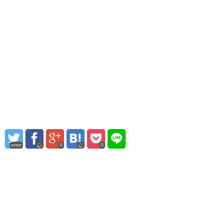
error
0
0