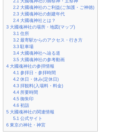
2.1
大國魂神社の御祭神・主祭神
2.2
大國魂神社のご利益(ご加護・ご神徳)
2.3
大國魂神社の創建年代
2.4
大國魂神社とは？
3
大國魂神社の場所・地図(マップ)
3.1
住所
3.2
最寄駅からのアクセス・行き方
3.3
駐車場
3.4
大國魂神社へ辿る道
3.5
大國魂神社の参考動画
4
大國魂神社の参拝情報
4.1
参拝日・参拝時間
4.2
休日・休み(定休日)
4.3
拝観料(入場料・料金)
4.4
所要時間
4.5
御朱印
4.6
初詣
5
大國魂神社の関連情報
5.1
公式サイト
6
東京の神社・神宮