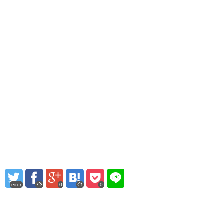
error
0
0