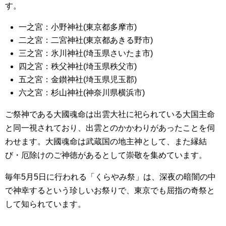
す。
一之宮：小野神社(東京都多摩市)
二之宮：二宮神社(東京都あきる野市)
三之宮：氷川神社(埼玉県さいたま市)
四之宮：秩父神社(埼玉県秩父市)
五之宮：金鑚神社(埼玉県児玉郡)
六之宮：杉山神社(神奈川県横浜市)
ご祭神である大國魂命は出雲大社に祀られている大国主命
と同一視されており、出雲とのかかわりがあったことを伺
わせます。大國魂命は武蔵国の地主神として、また縁結
び・厄除けのご神徳があるとして崇敬を集めています。
毎年5月5日に行われる「くらやみ祭」は、深夜の暗闇の中
で神幸するという珍しいお祭りで、東京でも屈指の奇祭と
して知られています。