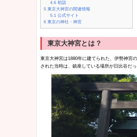
4.6
初詣
5
東京大神宮の関連情報
5.1
公式サイト
6
東京の神社・神宮
東京大神宮とは？
東京大神宮は1880年に建てられた、伊勢神
された当時は、鎮座している場所が日比谷だっ