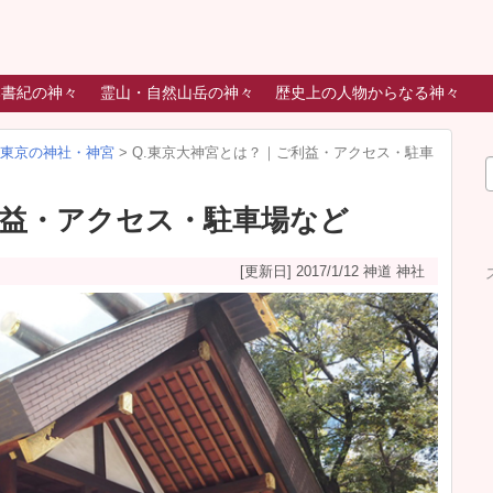
本書紀の神々
霊山・自然山岳の神々
歴史上の人物からなる神々
東京の神社・神宮
>
Q.東京大神宮とは？｜ご利益・アクセス・駐車
利益・アクセス・駐車場など
[更新日] 2017/1/12
神道 神社