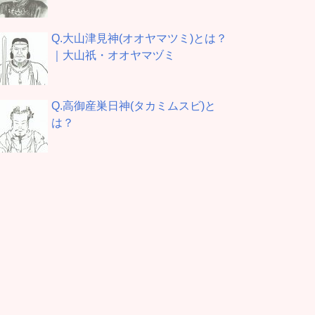
Q.大山津見神(オオヤマツミ)とは？
｜大山祇・オオヤマヅミ
Q.高御産巣日神(タカミムスビ)と
は？