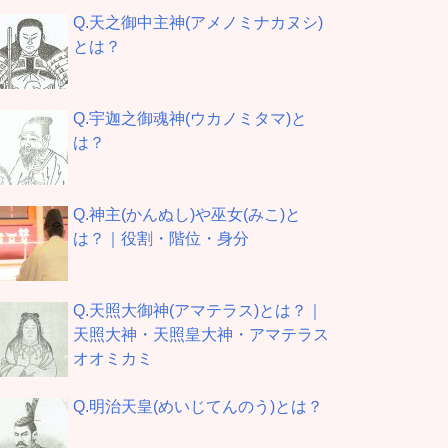
Q.天之御中主神(アメノミナカヌシ)
とは？
Q.宇迦之御魂神(ウカノミタマ)と
は？
Q.神主(かんぬし)や巫女(みこ)と
は？｜役割・階位・身分
Q.天照大御神(アマテラス)とは？｜
天照大神・天照皇大神・アマテラス
オオミカミ
Q.明治天皇(めいじてんのう)とは？