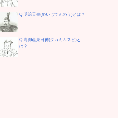
Q.明治天皇(めいじてんのう)とは？
Q.高御産巣日神(タカミムスビ)と
は？