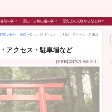
本書紀の神々
霊山・自然山岳の神々
歴史上の人物からなる神々
静岡の神社・神宮
>
Q.大井神社とは？｜ご利益・アクセス・駐車場
益・アクセス・駐車場など
[更新日] 2017/1/3
神道 神社