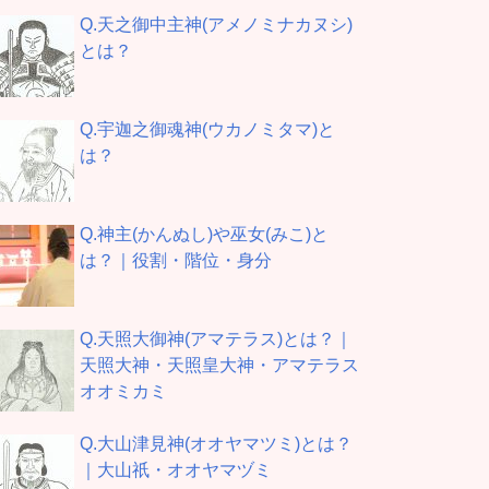
Q.天之御中主神(アメノミナカヌシ)
とは？
Q.宇迦之御魂神(ウカノミタマ)と
は？
Q.神主(かんぬし)や巫女(みこ)と
は？｜役割・階位・身分
Q.天照大御神(アマテラス)とは？｜
天照大神・天照皇大神・アマテラス
オオミカミ
Q.大山津見神(オオヤマツミ)とは？
｜大山祇・オオヤマヅミ