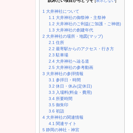
読みたい項目からどうぞ
[
表示しない
]
1
大井神社について
1.1
大井神社の御祭神・主祭神
1.2
大井神社のご利益(ご加護・ご神徳)
1.3
大井神社の創建年代
2
大井神社の場所・地図(マップ)
2.1
住所
2.2
最寄駅からのアクセス・行き方
2.3
駐車場
2.4
大井神社へ辿る道
2.5
大井神社の参考動画
3
大井神社の参拝情報
3.1
参拝日・時間
3.2
休日・休み(定休日)
3.3
入場料(料金・費用)
3.4
所要時間
3.5
御朱印
3.6
初詣
4
大井神社の関連情報
4.1
関連サイト
5
静岡の神社・神宮