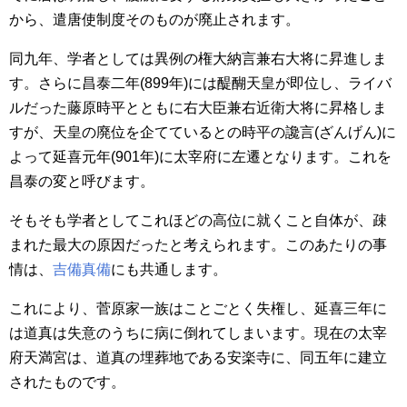
から、遣唐使制度そのものが廃止されます。
同九年、学者としては異例の権大納言兼右大将に昇進しま
す。さらに昌泰二年(899年)には醍醐天皇が即位し、ライバ
ルだった藤原時平とともに右大臣兼右近衛大将に昇格しま
すが、天皇の廃位を企てているとの時平の讒言(ざんげん)に
よって延喜元年(901年)に太宰府に左遷となります。これを
昌泰の変と呼びます。
そもそも学者としてこれほどの高位に就くこと自体が、疎
まれた最大の原因だったと考えられます。このあたりの事
情は、
吉備真備
にも共通します。
これにより、菅原家一族はことごとく失権し、延喜三年に
は道真は失意のうちに病に倒れてしまいます。現在の太宰
府天満宮は、道真の埋葬地である安楽寺に、同五年に建立
されたものです。