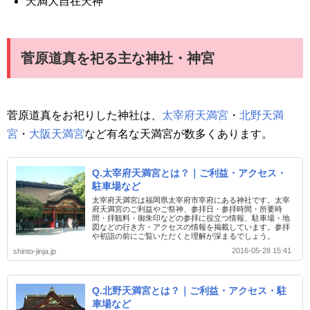
天満大自在天神
菅原道真を祀る主な神社・神宮
菅原道真をお祀りした神社は、
太宰府天満宮
・
北野天満
宮
・
大阪天満宮
など有名な天満宮が数多くあります。
Q.太宰府天満宮とは？｜ご利益・アクセス・
駐車場など
太宰府天満宮は福岡県太宰府市宰府にある神社です。太宰
府天満宮のご利益やご祭神、参拝日・参拝時間・所要時
間・拝観料・御朱印などの参拝に役立つ情報、駐車場・地
図などの行き方・アクセスの情報を掲載しています。参拝
や初詣の前にご覧いただくと理解が深まるでしょう。
2016-05-28 15:41
shinto-jinja.jp
Q.北野天満宮とは？｜ご利益・アクセス・駐
車場など