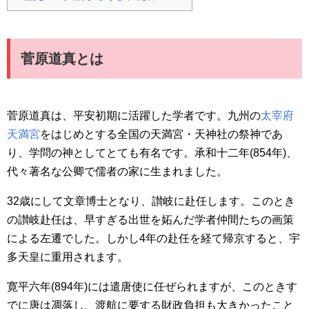
菅原道真とは
菅原道真は、平安初期に活躍した学者です。九州の
太宰府
天満宮
をはじめとする全国の天満宮・天神社の祭神であ
り、学問の神としてとても有名です。承和十二年(854年)、
代々著名な公卿で儒者の家に生まれました。
32歳にして文章博士となり、讃岐に赴任します。このとき
の讃岐赴任は、早すぎる出世を妬んだ学者仲間たちの画策
による左遷でした。しかし4年の赴任を経て帰京すると、宇
多天皇に重用されます。
寛平六年(894年)には遣唐使に任ぜられますが、このときす
でに唐は凋落し、渡航に要する財政負担も大きかったこと