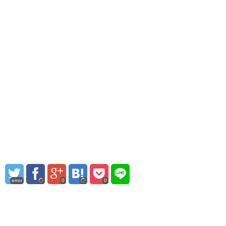
error
0
0