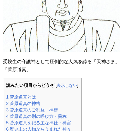
受験生の守護神として圧倒的な人気を誇る「天神さま」
「菅原道真」
読みたい項目からどうぞ
[
表示しない
]
1
菅原道真とは
2
菅原道真の神格
3
菅原道真のご利益・神徳
4
菅原道真の別の呼び方・異称
5
菅原道真を祀る主な神社・神宮
6
歴史上の人物からうまれた神々