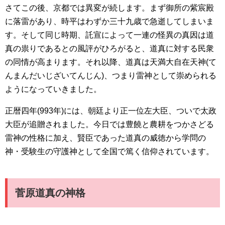
さてこの後、京都では異変が続します。まず御所の紫宸殿
に落雷があり、時平はわずか三十九歳で急逝してしまいま
す。そして同じ時期、託宣によって一連の怪異の真因は道
真の祟りであるとの風評がひろがると、道真に対する民衆
の同情が高まります。それ以降、道真は天満大自在天神(て
んまんだいじざいてんじん)、つまり雷神として崇められる
ようになっていきました。
正暦四年(993年)には、朝廷より正一位左大臣、ついで太政
大臣が追贈されました。今日では豊饒と農耕をつかさどる
雷神の性格に加え、賢臣であった道真の威徳から学問の
神・受験生の守護神として全国で篤く信仰されています。
菅原道真の神格