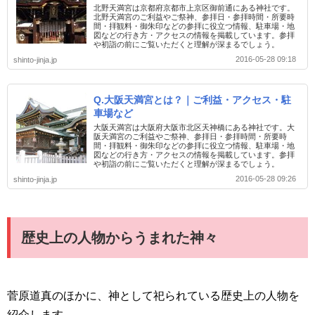
北野天満宮は京都府京都市上京区御前通にある神社です。
北野天満宮のご利益やご祭神、参拝日・参拝時間・所要時
間・拝観料・御朱印などの参拝に役立つ情報、駐車場・地
図などの行き方・アクセスの情報を掲載しています。参拝
や初詣の前にご覧いただくと理解が深まるでしょう。
2016-05-28 09:18
shinto-jinja.jp
Q.大阪天満宮とは？｜ご利益・アクセス・駐
車場など
大阪天満宮は大阪府大阪市北区天神橋にある神社です。大
阪天満宮のご利益やご祭神、参拝日・参拝時間・所要時
間・拝観料・御朱印などの参拝に役立つ情報、駐車場・地
図などの行き方・アクセスの情報を掲載しています。参拝
や初詣の前にご覧いただくと理解が深まるでしょう。
2016-05-28 09:26
shinto-jinja.jp
歴史上の人物からうまれた神々
菅原道真のほかに、神として祀られている歴史上の人物を
紹介します。