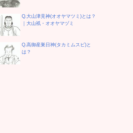
Q.大山津見神(オオヤマツミ)とは？
｜大山祇・オオヤマヅミ
Q.高御産巣日神(タカミムスビ)と
は？