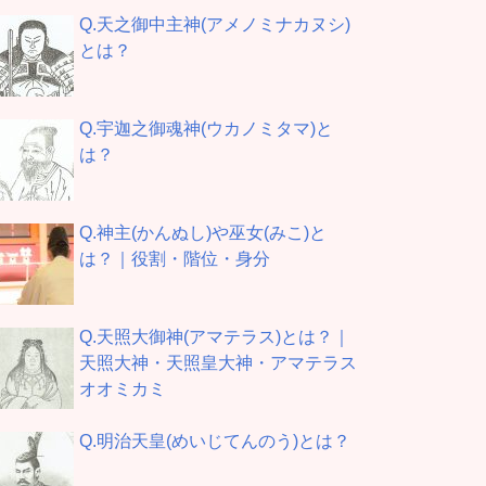
Q.天之御中主神(アメノミナカヌシ)
とは？
Q.宇迦之御魂神(ウカノミタマ)と
は？
Q.神主(かんぬし)や巫女(みこ)と
は？｜役割・階位・身分
Q.天照大御神(アマテラス)とは？｜
天照大神・天照皇大神・アマテラス
オオミカミ
Q.明治天皇(めいじてんのう)とは？