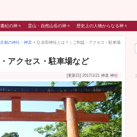
本書紀の神々
霊山・自然山岳の神々
歴史上の人物からなる神々
京都の神社・神宮
>
Q.吉田神社とは？｜ご利益・アクセス・駐車場
益・アクセス・駐車場など
[更新日] 2017/1/21
神道 神社