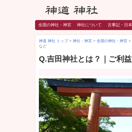
全国の神社・神宮
神社について
古事記・日
神道 神社 トップ
>
神社・神宮
>
全国の神社・神宮
>
など
Q.吉田神社とは？｜ご利